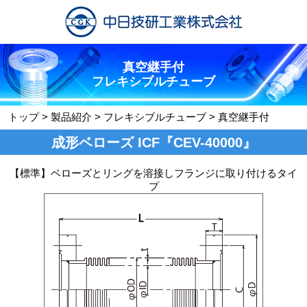
真空継手付
フレキシブルチューブ
トップ
>
製品紹介
>
フレキシブルチューブ
>
真空継手付
成形ベローズ ICF『CEV-40000』
【標準】ベローズとリングを溶接しフランジに取り付けるタイ
プ