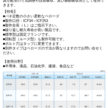
真空配管の寸法調整や誤差吸収、及び振動吸収用として使用で
きます。
【特長】
■バネ定数の小さい柔軟なベローズ
■製作口径：ICF34～ICF253
■製作全長（ L ）はご指示下さい。
■繰り返し耐久寿命が長い製品です。
■標準型は固定フランジです。
■回転型（ルーズ型）も製作可能です。
■ボルト穴はタップに変更できます。
■別作タイプはベローズの寸法が異なりますのでお問い合せく
ださい。
【使用分野】
■半導体、液晶、石油化学、建築、食品など